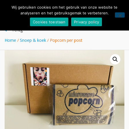
Wij gebruiken cookies om het gebruik van onze website te
analyseren en het gebruiksgemak te verbeteren.
Cookies toestaan
Privacy policy
Terug
Home
/
Snoep & koek
/ Popcorn per post