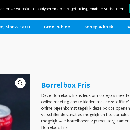
van onze website te analyseren en het gebruiksgemak te verbeteren.
Over ons
Offerte aanvragen
Particulier
Zakelijk
n, Sint & Kerst
Groei & bloei
Snoep & koek
B
Borrelbox Fris
Deze Borrelbox fris is leuk om collega’s mee t
online meeting aan te kleden met deze ‘offline’
online bijeenkomst tegelijk deze box te openen. 
verschillende variaties mogelijk en het comple
mogelijk. Alle borrelboxen zijn met zorg sameng
Borrelbox Fris: