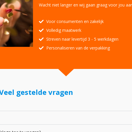
Wacht niet langer en wij gaan graag voor jou aan
Voor consumenten en zakelijk
Volledig maatwerk
Streven naar levertijd 3 - 5 werkdagen
Personaliseren van de verpakking
Veel gestelde vragen