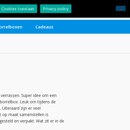
0
Cookies toestaan
Privacy policy
€
0,00
Contact
orrelboxen
Cadeaus
e verrassen. Super idee om een
 borrelbox. Leuk om tijdens de
Uiteraard zijn er veel
et op maat samenstellen is
esteld en verpakt. Wat zit er in de