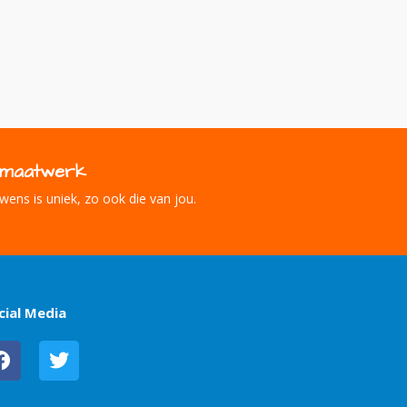
g maatwerk
wens is uniek, zo ook die van jou.
cial Media