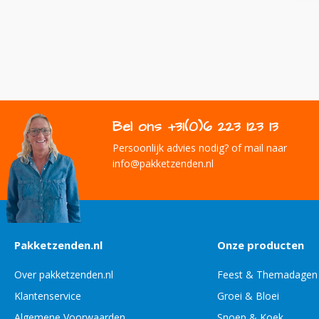
Bel ons +31(0)6 223 123 13
Persoonlijk advies nodig? of mail naar
info@pakketzenden.nl
Pakketzenden.nl
Onze producten
Over pakketzenden.nl
Feest & Themadagen
Klantenservice
Groei & Bloei
Algemene Voorwaarden
Snoep & Koek