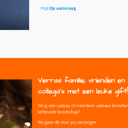
Prijs:
Op aanvraag
Verras familie, vrienden en
collega's met een leuke gift!
Wil jij een cadeau of meerdere cadeaus bestelle
liefdevolle boodschap?
Wij gaan dit voor jou verzorgen.