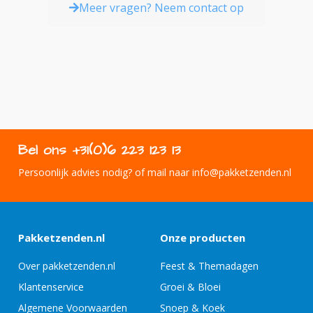
Meer vragen? Neem contact op
Bel ons +31(0)6 223 123 13
Persoonlijk advies nodig? of mail naar info@pakketzenden.nl
Pakketzenden.nl
Onze producten
Over pakketzenden.nl
Feest & Themadagen
Klantenservice
Groei & Bloei
Algemene Voorwaarden
Snoep & Koek