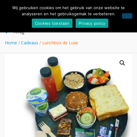
Wij gebruiken cookies om het gebruik van onze website te
analyseren en het gebruiksgemak te verbeteren.
Cookies toestaan
Privacy policy
Terug
Home
/
Cadeaus
/ Lunchbox de Luxe