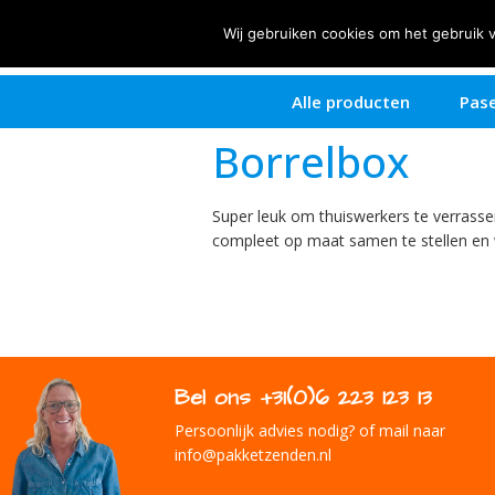
Zeg het met.....
Wij gebruiken cookies om het gebruik 
Alle producten
Pase
Borrelbox
Super leuk om thuiswerkers te verrasse
compleet op maat samen te stellen en w
Bel ons +31(0)6 223 123 13
Persoonlijk advies nodig? of mail naar
info@pakketzenden.nl