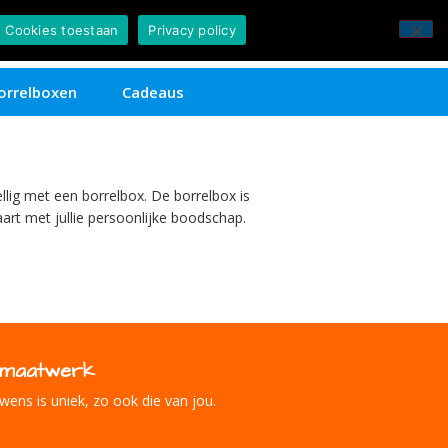
0
Cookies toestaan
Privacy policy
€
0,00
Contact
orrelboxen
Cadeaus
lig met een borrelbox. De borrelbox is
art met jullie persoonlijke boodschap.
g maatwerk
wens is uniek, zo ook die van jou.