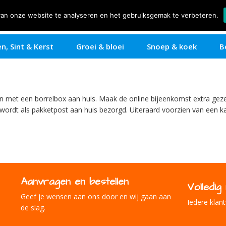
van onze website te analyseren en het gebruiksgemak te verbeteren.
Over ons
Offerte aanvragen
Particulier
Zakelijk
n, Sint & Kerst
Groei & bloei
Snoep & koek
B
n met een borrelbox aan huis. Maak de online bijeenkomst extra gezel
ordt als pakketpost aan huis bezorgd. Uiteraard voorzien van een ka
Aanvragen en bestellen
Volledi
Geef je wensen aan ons door en wij gaan aan
Iedere klant
de slag.