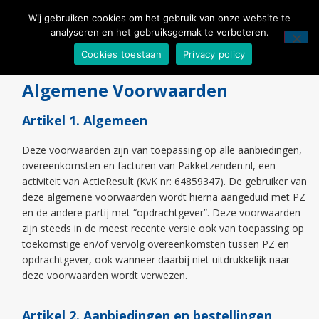
Wij gebruiken cookies om het gebruik van onze website te
analyseren en het gebruiksgemak te verbeteren.
Cookies toestaan
Privacy policy
Algemene Voorwaarden
Artikel 1. Algemeen
Deze voorwaarden zijn van toepassing op alle aanbiedingen,
overeenkomsten en facturen van Pakketzenden.nl, een
activiteit van ActieResult (KvK nr: 64859347). De gebruiker van
deze algemene voorwaarden wordt hierna aangeduid met PZ
en de andere partij met “opdrachtgever”. Deze voorwaarden
zijn steeds in de meest recente versie ook van toepassing op
toekomstige en/of vervolg overeenkomsten tussen PZ en
opdrachtgever, ook wanneer daarbij niet uitdrukkelijk naar
deze voorwaarden wordt verwezen.
Artikel 2. Aanbiedingen en bestellingen